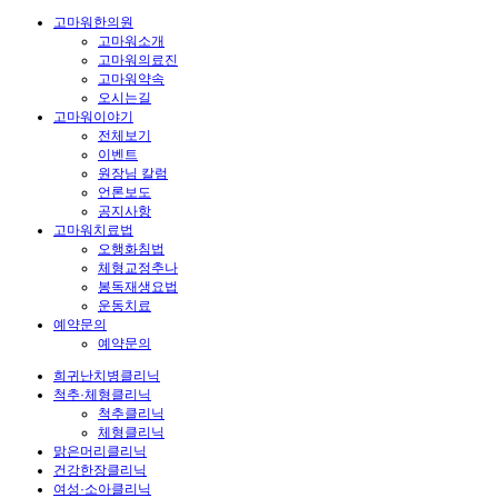
고마워한의원
고마워소개
고마워의료진
고마워약속
오시는길
고마워이야기
전체보기
이벤트
원장님 칼럼
언론보도
공지사항
고마워치료법
오행화침법
체형교정추나
봉독재생요법
운동치료
예약문의
예약문의
희귀난치병클리닉
척추·체형클리닉
척추클리닉
체형클리닉
맑은머리클리닉
건강한장클리닉
여성·소아클리닉