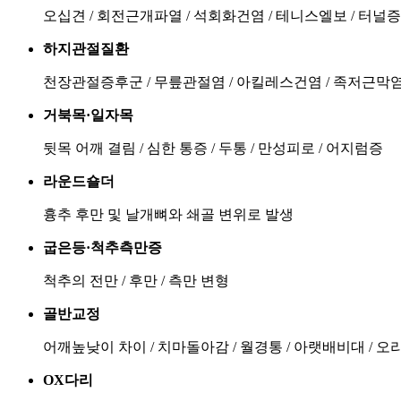
오십견 / 회전근개파열 / 석회화건염 / 테니스엘보 / 터널
하지관절질환
천장관절증후군 / 무릎관절염 / 아킬레스건염 / 족저근막염
거북목·일자목
뒷목 어깨 결림 / 심한 통증 / 두통 / 만성피로 / 어지럼증
라운드숄더
흉추 후만 및 날개뼈와 쇄골 변위로 발생
굽은등·척추측만증
척추의 전만 / 후만 / 측만 변형
골반교정
어깨높낮이 차이 / 치마돌아감 / 월경통 / 아랫배비대 / 오
OX다리