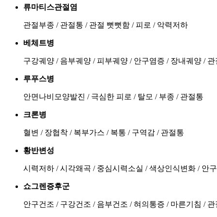
류마티스관절염
관절부종 / 관절통 / 관절 뻣뻣함 / 피로 / 악력저하
베체트병
구강궤양 / 음부궤양 / 피부궤양 / 안구염증 / 장내궤양 / 
루푸스병
안면나비모양발진 / 극심한 피로 / 탈모 / 부종 / 관절통
크론병
혈변 / 장협착 / 복부가스 / 복통 / 구역감 / 관절통
황반변성
시력저하 / 시각왜곡 / 중심시력소실 / 색상인식변화 / 안
쇼그렌증후군
안구건조 / 구강건조 / 음부건조 / 혀의통증 / 마른기침 / 