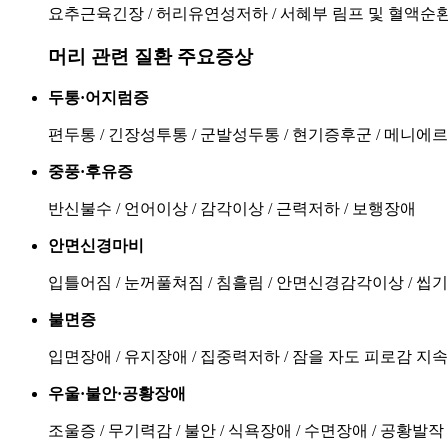
요추근육긴장 / 허리유연성저하 / 서혜부 림프 및 혈액순
머리 관련 질환 주요증상
두통·어지럼증
편두통 / 긴장성투통 / 군발성두통 / 현기증후군 / 메니에
중풍·후유증
반신불수 / 언어이상 / 감각이상 / 근력저하 / 보행장애
안면신경마비
입틀어짐 / 눈꺼풀쳐짐 / 침흘림 / 안면신경감각이상 / 씹
불면증
입면장애 / 유지장애 / 집중력저하 / 잠을 자도 피로감 지속
우울·불안·공황장애
조울증 / 무기력감 / 불안 / 식욕장애 / 수면장애 / 공황발작