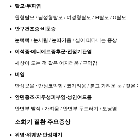
탈모·두피염
원형탈모 / 남성형탈모 / 여성형탈모 / M탈모 / O탈모
안구건조증·비문증
눈뻑뻑 / 눈시림 / 눈따가움 / 실이 떠다니는 증상
이석증·메니에르증후군·전정기관염
세상이 도는 것 같은 어지러움 / 구역감
비염
만성콧물 / 만성코막힘 / 코가려움 / 붉고 가려운 눈 / 잦은
안면홍조·지루성피부염·성인여드름
안면부 발적 / 가려움 / 안면부 두드러기 / 모낭염
소화기 질환 주요증상
위염·위궤양·만성체기