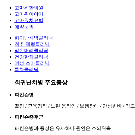
고마워한의원
고마워이야기
고마워치료법
예약문의
희귀난치병클리닉
척추·체형클리닉
맑은머리클리닉
건강한장클리닉
여성·소아클리닉
특화클리닉
희귀난치병 주요증상
파킨슨병
떨림 / 근육경직 / 느린 움직임 / 보행장애 / 만성변비 / 
파킨슨증후군
파킨슨병과 증상은 유사하나 원인은 소뇌위축