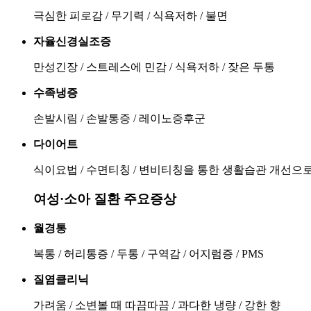
극심한 피로감 / 무기력 / 식욕저하 / 불면
자율신경실조증
만성긴장 / 스트레스에 민감 / 식욕저하 / 잦은 두통
수족냉증
손발시림 / 손발통증 / 레이노증후군
다이어트
식이요법 / 수면티칭 / 변비티칭을 통한 생활습관 개선으
여성·소아 질환 주요증상
월경통
복통 / 허리통증 / 두통 / 구역감 / 어지럼증 / PMS
질염클리닉
가려움 / 소변볼 때 따끔따끔 / 과다한 냉량 / 강한 향