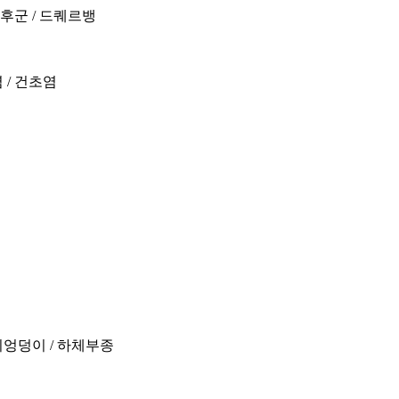
증후군 / 드퀘르뱅
 / 건초염
리엉덩이 / 하체부종