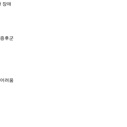
환 장애
르증후군
기어려움