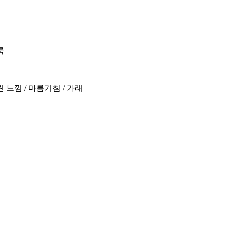
룩
느낌 / 마름기침 / 가래