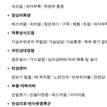
속쓰림 / 속더부룩 / 위완부 통증
장상피화생
메스꺼움 / 속쓰림 / 잦은체기 / 구취 / 복통 / 트림 / 속더부
역류성식도염
가슴부위로의 작열감/ 가슴답답/ 가슴통증 / 목에 뭔가 걸린 
과민성대장염
잦은설사 / 가스잘참 / 심리상태에 따라 복통 및 설사
만성변비
변보기 힘듦 / 배 묵직함 / 노란안색 / 피부트러블 / 잔변감
부종·악력저하
손발붓기 / 손발다한증 / 메스꺼움 / 어지러움
만성피로·번아웃증후군