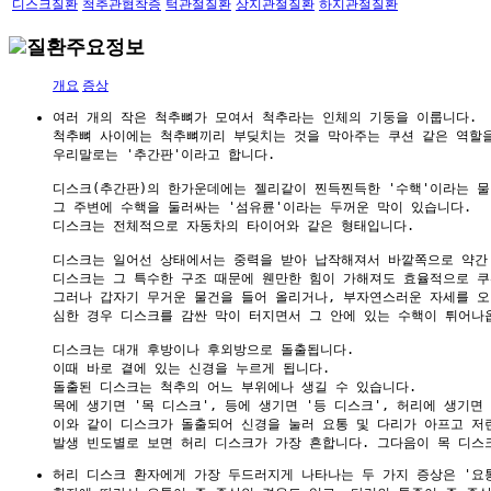
디스크질환
척추관협착증
턱관절질환
상지관절질환
하지관절질환
질환주요정보
개요
증상
여러 개의 작은 척추뼈가 모여서 척추라는 인체의 기둥을 이룹니다.

척추뼈 사이에는 척추뼈끼리 부딪치는 것을 막아주는 쿠션 같은 역할을 
우리말로는 '추간판'이라고 합니다.

디스크(추간판)의 한가운데에는 젤리같이 찐득찐득한 '수핵'이라는 물
그 주변에 수핵을 둘러싸는 '섬유륜'이라는 두꺼운 막이 있습니다.

디스크는 전체적으로 자동차의 타이어와 같은 형태입니다.

디스크는 일어선 상태에서는 중력을 받아 납작해져서 바깥쪽으로 약간 
디스크는 그 특수한 구조 때문에 웬만한 힘이 가해져도 효율적으로 쿠션
그러나 갑자기 무거운 물건을 들어 올리거나, 부자연스러운 자세를 오
심한 경우 디스크를 감싼 막이 터지면서 그 안에 있는 수핵이 튀어나옵
디스크는 대개 후방이나 후외방으로 돌출됩니다. 

이때 바로 곁에 있는 신경을 누르게 됩니다. 

돌출된 디스크는 척추의 어느 부위에나 생길 수 있습니다. 

목에 생기면 '목 디스크', 등에 생기면 '등 디스크', 허리에 생기면 
이와 같이 디스크가 돌출되어 신경을 눌러 요통 및 다리가 아프고 저린
허리 디스크 환자에게 가장 두드러지게 나타나는 두 가지 증상은 '요통