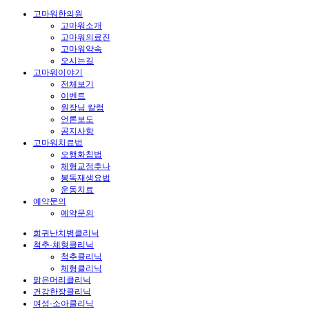
고마워한의원
고마워소개
고마워의료진
고마워약속
오시는길
고마워이야기
전체보기
이벤트
원장님 칼럼
언론보도
공지사항
고마워치료법
오행화침법
체형교정추나
봉독재생요법
운동치료
예약문의
예약문의
희귀난치병클리닉
척추·체형클리닉
척추클리닉
체형클리닉
맑은머리클리닉
건강한장클리닉
여성·소아클리닉