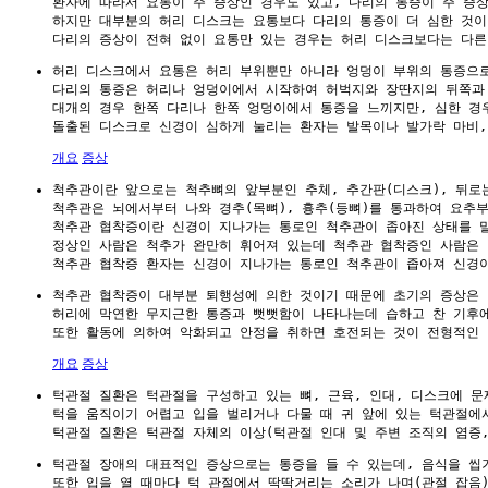
환자에 따라서 요통이 주 증상인 경우도 있고, 다리의 통증이 주 증상
하지만 대부분의 허리 디스크는 요통보다 다리의 통증이 더 심한 것이 
허리 디스크에서 요통은 허리 부위뿐만 아니라 엉덩이 부위의 통증으로
다리의 통증은 허리나 엉덩이에서 시작하여 허벅지와 장딴지의 뒤쪽과
대개의 경우 한쪽 다리나 한쪽 엉덩이에서 통증을 느끼지만, 심한 경우
개요
증상
척추관이란 앞으로는 척추뼈의 앞부분인 추체, 추간판(디스크), 뒤로
척추관은 뇌에서부터 나와 경추(목뼈), 흉추(등뼈)를 통과하여 요추부(
척추관 협착증이란 신경이 지나가는 통로인 척추관이 좁아진 상태를 말
정상인 사람은 척추가 완만히 휘어져 있는데 척추관 협착증인 사람은 
척추관 협착증이 대부분 퇴행성에 의한 것이기 때문에 초기의 증상은 
허리에 막연한 무지근한 통증과 뻣뻣함이 나타나는데 습하고 찬 기후에
개요
증상
턱관절 질환은 턱관절을 구성하고 있는 뼈, 근육, 인대, 디스크에 문
턱을 움직이기 어렵고 입을 벌리거나 다물 때 귀 앞에 있는 턱관절에서
턱관절 장애의 대표적인 증상으로는 통증을 들 수 있는데, 음식을 씹거
또한 입을 열 때마다 턱 관절에서 딱딱거리는 소리가 나며(관절 잡음)