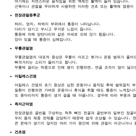
여기에는 자연스러운 움직임을 위한 액체인 활액이 들어 있습니다. 

천장관절증후군
허리, 엉치, 허벅지 부위에서 통증이 나타납니다.

다리가 당기고 쑤시고 무거운 느낌이 듭니다.

통증에 의해 양반다리와 같은 자세로 오래 앉기 힘듭니다.

무릎관절염
무릎관절염의 대표적 증상은 무릎이 아프고 붓거나 운동 범위가 줄어드
삐걱거리는 소리가 들리기도 합니다.

아킬레스건염
아킬레스 건염의 초기 증상은 심한 운동이나 움직임 후에 발뒤꿈치 부
질환이 진행되면 가벼운 운동이나 휴식을 취할 때도 통증이 느껴집니다
족저근막염
천장관절은 골반을 구성하는 척추 뼈인 천골과 골반부의 일부인 장골이
우리 몸의 체중 전체를 감당하기 때문에 쉽게 손상될 수 있습니다. 
건초염