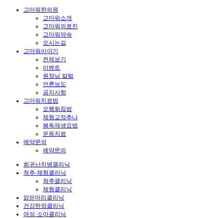
고마워한의원
고마워소개
고마워의료진
고마워약속
오시는길
고마워이야기
전체보기
이벤트
원장님 칼럼
언론보도
공지사항
고마워치료법
오행화침법
체형교정추나
봉독재생요법
운동치료
예약문의
예약문의
희귀난치병클리닉
척추·체형클리닉
척추클리닉
체형클리닉
맑은머리클리닉
건강한장클리닉
여성·소아클리닉